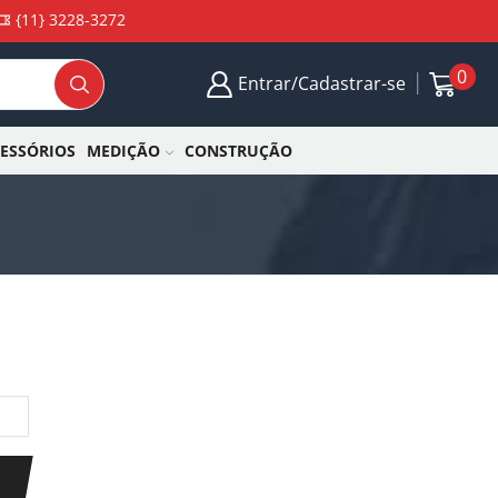
{11} 3228-3272
0
Entrar/Cadastrar-se
CESSÓRIOS
MEDIÇÃO
CONSTRUÇÃO
.