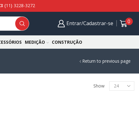
{11} 3228-3272
0
Entrar/Cadastrar-se
CESSÓRIOS
MEDIÇÃO
CONSTRUÇÃO
Return to previous page
Show