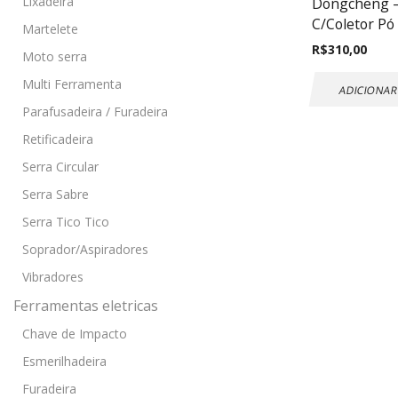
Lixadeira
Dongcheng – 
C/Coletor P
Martelete
R$
310,00
Moto serra
Multi Ferramenta
ADICIONAR
Parafusadeira / Furadeira
Retificadeira
Serra Circular
Serra Sabre
Serra Tico Tico
Soprador/Aspiradores
Vibradores
Ferramentas eletricas
Chave de Impacto
Esmerilhadeira
Furadeira