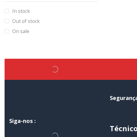
In stock
Out of stock
On sale
Seguranç
Siga-nos :
Técnic