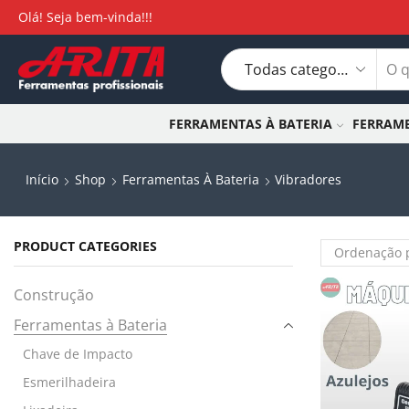
Olá! Seja bem-vinda!!!
FERRAMENTAS À BATERIA
FERRAME
Início
Shop
Ferramentas À Bateria
Vibradores
PRODUCT CATEGORIES
Construção
Ferramentas à Bateria
Chave de Impacto
Esmerilhadeira