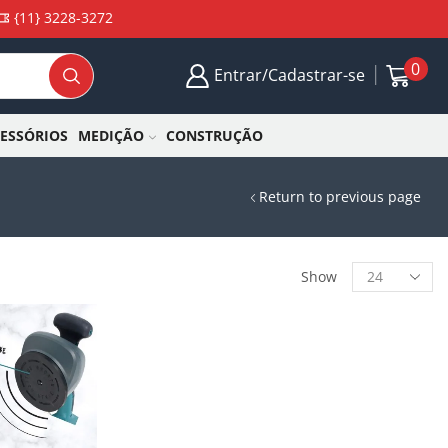
{11} 3228-3272
0
Entrar/Cadastrar-se
CESSÓRIOS
MEDIÇÃO
CONSTRUÇÃO
Return to previous page
Show