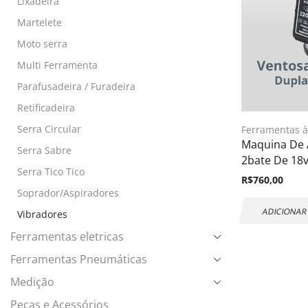
Lixadeira
Martelete
Moto serra
Multi Ferramenta
Parafusadeira / Furadeira
Retificadeira
Serra Circular
Ferramentas à
Maquina De A
Serra Sabre
2bate De 18
Serra Tico Tico
R$
760,00
Soprador/Aspiradores
ADICIONAR
Vibradores
Ferramentas eletricas
Ferramentas Pneumáticas
Medição
Peças e Acessórios