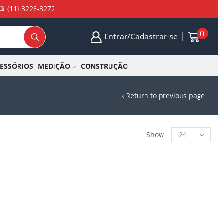
{11} 3228-3272
0
Entrar/Cadastrar-se
CESSÓRIOS
MEDIÇÃO
CONSTRUÇÃO
Return to previous page
Show