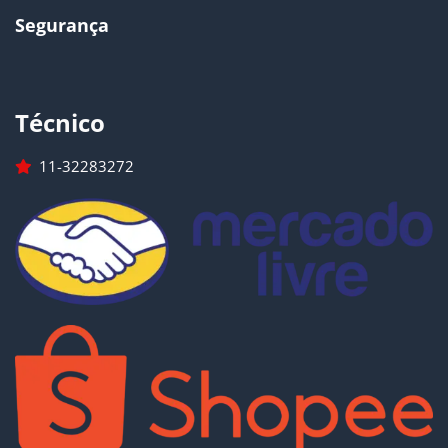
Segurança
Técnico
11-32283272