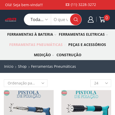
{11} 3228-3272
Olá! Seja bem-vinda!!!
0
FERRAMENTAS À BATERIA
FERRAMENTAS ELETRICAS
FERRAMENTAS PNEUMÁTICAS
PEÇAS E ACESSÓRIOS
MEDIÇÃO
CONSTRUÇÃO
Início
Shop
Ferramentas Pneumáticas