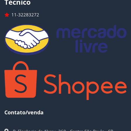
Técnico
11-32283272
Contato/venda