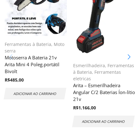
Ferramentas à Bateria
,
Moto
serra
Motoserra A Bateria 21v
Arita Mini 4 Poleg.portátil
Esmerilhadeira
,
Ferramentas
Bivolt
à Bateria
,
Ferramentas
eletricas
R$
485,00
Arita – Esmerilhadeira
Angular C/2 Baterias Íon-lítio
ADICIONAR AO CARRINHO
21v
R$
1.166,00
ADICIONAR AO CARRINHO