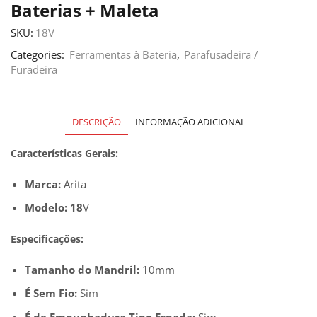
Baterias + Maleta
SKU:
18V
Categories:
Ferramentas à Bateria
,
Parafusadeira /
Furadeira
DESCRIÇÃO
INFORMAÇÃO ADICIONAL
Características
Gerais:
Marca:
Arita
Modelo: 18
V
Especificações:
Tamanho do Mandril:
10mm
É Sem Fio:
Sim
É de Empunhadura Tipo Espada:
Sim