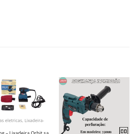
s eletricas
,
Lixadeira-
 – Lixadeira Orbit.sa