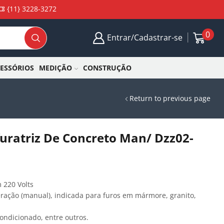
{11} 3228-3272
0
Entrar/Cadastrar-se
CESSÓRIOS
MEDIÇÃO
CONSTRUÇÃO
Return to previous page
uratriz De Concreto Man/ Dzz02-
 220 Volts
eração (manual), indicada para furos em mármore, granito,
Condicionado, entre outros.