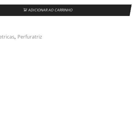
ADICIONAR AO CARRINHO
etricas
,
Perfuratriz